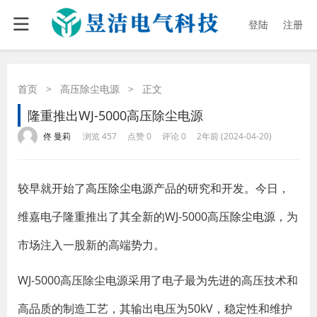
登陆
注册
首页
>
高压除尘电源
>
正文
隆重推出WJ-5000高压除尘电源
·
·
·
·
佟 曼莉
浏览 457
点赞 0
评论 0
2年前 (2024-04-20)
较早就开始了
高压除尘电源
产品的研究和开发。今日，
维嘉电子隆重推出了其全新的WJ-5000高压
除尘电源
，为
市场注入一股新的高端势力。
WJ-5000高压除尘电源采用了电子最为先进的高压技术和
高品质的制造工艺，其输出电压为50kV，稳定性和维护