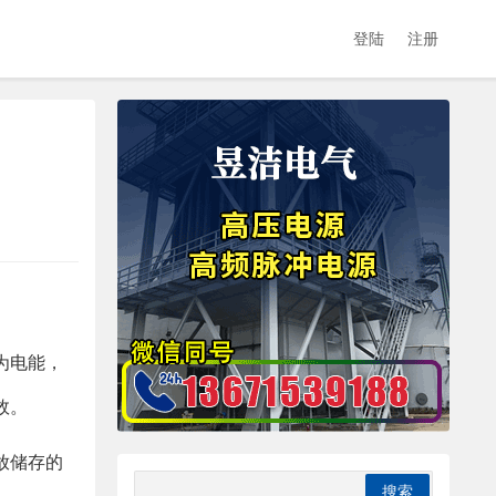
登陆
注册
为电能，
效。
放储存的