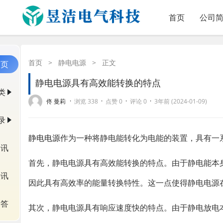
首页
公司
首页
>
静电电源
>
正文
首页
静电电源具有高效能转换的特点
类
·
·
·
·
佟 曼莉
浏览 338
点赞 0
评论 0
3年前 (2024-01-09)
录
静电电源
作为一种将静电能转化为电能的装置，具有一
资讯
首先，静电电源具有高效能转换的特点。由于静电能本
快讯
因此具有高效率的能量转换特性。这一点使得静电电源
问答
其次，静电电源具有响应速度快的特点。由于静电放电