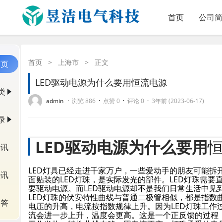
首页
公司
首页
>
上海市
>
正文
首页
LED驱动电源为什么要用恒流电源
类
·
·
·
·
admin
浏览 886
点赞 0
评论 0
3年前 (2023-06-17)
录
LED驱动电源为什么要用
资讯
LED灯具已经走进千家万户，一些爱动手的朋友可能拆
快讯
面贴装的LED灯珠，是实际发光的部件。LED灯珠需
要驱动电源。而LED驱动电源却不是我们日常生活中见
LED灯珠的伏安特性曲线与普通二极管相似，都是指数
问答
电压的升高，电流按指数规律上升。因为LED灯珠工
流会进一步上升，温度会更高。这是一个正反馈的过程