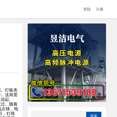
登陆
注册
源。灯板表
作。这就需
性说起。
流过。随着
线左移，电
后，灯珠