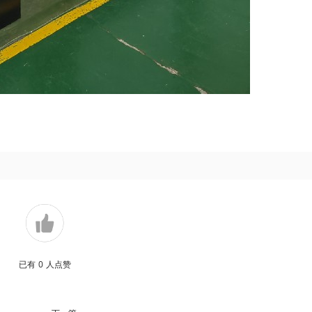
已有
0
人点赞