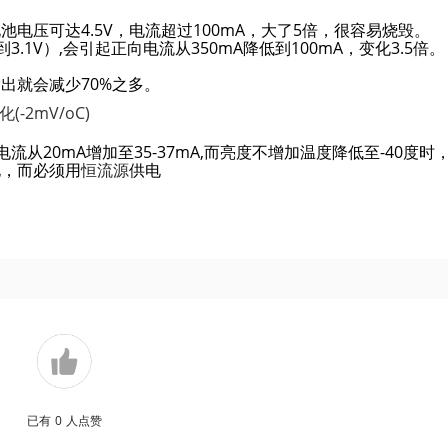
池电压可达4.5V，电流超过100mA，大了5倍，很容易烧毁。
到3.1V）,会引起正向电流从350mA降低到100mA，变化3.5倍。
输出就会减少70%之多。
2mV/oC)
流从20mA增加至35-37mA,而亮度不增加温度降低至-40度时
电，而必须用
恒流源
供电
已有
0
人点赞