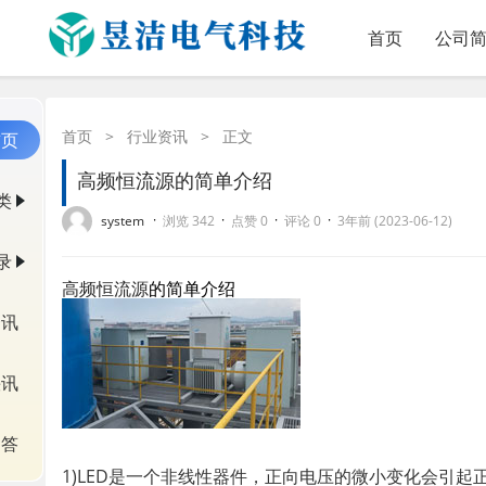
首页
公司
首页
>
行业资讯
>
正文
首页
高频恒流源的简单介绍
类
·
·
·
·
system
浏览 342
点赞 0
评论 0
3年前 (2023-06-12)
录
高频恒流源
的简单介绍
资讯
快讯
问答
1)LED是一个非线性器件，正向电压的微小变化会引起