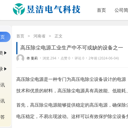
首页
公司
首页
>
河南省
>
正文
首页
高压除尘电源工业生产中不可或缺的设备之一
类
·
·
·
·
佟 曼莉
浏览 294
点赞 0
评论 0
2年前 (2024-06-04)
录
高压除尘电源
是一种专门为高压电除尘设备设计的电源
资讯
技术和优质的材料，高压
除尘电源
具有高效能、低能耗
快讯
首先，高压除尘电源能够提供稳定的高压电源，确保除
电压稳定，不易出现波动。这样可以有效保护除尘设备
问答