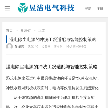
登陆
注册
首页
>
贵州省
>
正文
湿电除尘电源的冲洗工况适配与智能控制策略
·
·
·
·
佟 曼莉
浏览 40
点赞 0
评论 0
1个月前 (06-30)
湿电除尘电源
的冲洗工况适配与智能控制策略
湿式
电除尘器
运行中最具挑战性的环节是“水冲洗清灰”。
冲洗水喷淋到极板表面时，电场等效阻抗发生剧烈变化
——从干燥状态的高阻抗瞬间变为低阻抗甚至接近短
路。这一变化对
高压电源
的适应性和智能控制水平提出