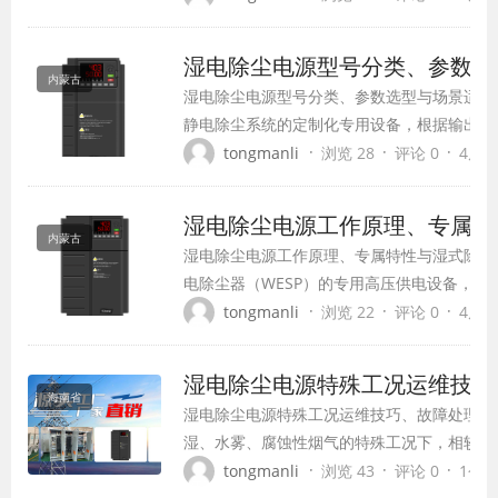
湿电设备故障并非设备质量问题，而是运维养
致。针对湿电除尘电源的专属...
湿电除尘电源型号分类、参数选
内蒙古
湿电除尘电源型号分类、参数选型与场景适配
静电除尘系统的定制化专用设备，根据输出模
式、工况适配能力分为多个系列型号，不同型
·
·
·
tongmanli
浏览 28
评论 0
4周前 
适配性、运行稳定性差异极大。由于湿式除尘
性强，选型容错率极低，错误选型会直接导致设
湿电除尘电源工作原理、专属特
内蒙古
湿电除尘电源工作原理、专属特性与湿式除尘
电除尘器（WESP）的专用高压供电设备，是
专门适配湿式除尘高湿、低温、含水雾、含酸
·
·
·
tongmanli
浏览 22
评论 0
4周前 
干式除尘电源，湿电除尘电源针对潮湿烟气环
防潮、防腐、防凝露、防闪...
湿电除尘电源特殊工况运维技巧
海南省
湿电除尘电源特殊工况运维技巧、故障处理与
湿、水雾、腐蚀性烟气的特殊工况下，相较于
爬电漏电、极板结垢、闪络频繁、元器件腐蚀
·
·
·
tongmanli
浏览 43
评论 0
1个月前
更严苛。针对湿式工况的特殊性，掌握专属运