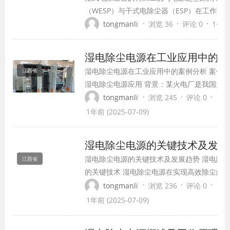
（WESP）与干式电除尘器（ESP）在工作环
差异，这决定了湿电除尘电源的选型有其独特
·
·
·
tongmanli
浏览 36
评论 0
1个月前
除尘器处理的是饱和湿烟气，烟气温度通常仅5
相对湿度超过90%。这种环境带来两个直接后
湿电除尘电源在工业应用中的案
电场空间充满导电性水分子，使得电晕放...
湿电除尘电源在工业应用中的案例分析 案例
江西省
湿电除尘电源应用 背景：某火电厂是我国大
企业，为降低烟尘排放，提高环保水平，决定
·
·
·
tongmanli
浏览 245
评论 0
除尘技术对烟气进行处理。 实施过程：火电
1年前 (2025-07-09)
套高效湿电除尘器，并配备了专门设计的湿电
源。高压直流电源采用高频开关电源技术，输
湿电除尘电源的关键技术及发展
电流可根...
湿电除尘电源的关键技术及发展趋势 湿电除
江西省
的关键技术 湿电除尘电源在实现高效除尘的
中，涉及以下关键技术： 高压直流电源技术 
·
·
·
tongmanli
浏览 236
评论 0
流电源技术是湿电除尘电源的核心，其关键技
1年前 (2025-07-09)
括高频开关电源技术、电力电子技术、电磁兼
术等。高频开关电源技术具有高效、节能、环