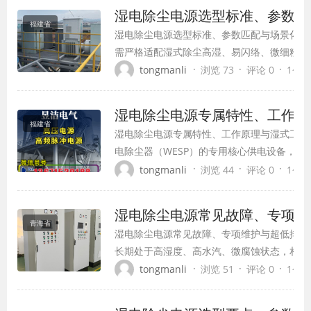
因，明确专属运维重点，落实长...
湿电除尘电源选型标准、参数匹
福建省
湿电除尘电源选型标准、参数匹配与场景化应
需严格适配湿式除尘高湿、易闪络、微细粉尘
绕绝缘性能、控制模式、电压电流参数、防护
·
·
·
tongmanli
浏览 73
评论 0
1个月前
不当，极易出现设备频繁闪络、漏电跳闸、除
问题。结合不同行业工况差异，制定标准化选型.
湿电除尘电源专属特性、工作原
福建省
湿电除尘电源专属特性、工作原理与湿式工况
电除尘器（WESP）的专用核心供电设备，专
结露、微细粉尘集中的特殊工况研发，是工业
·
·
·
tongmanli
浏览 44
评论 0
1个月前
除尘的关键配套设备。与干式除尘电源相比，
结露、抗闪络、高绝缘、精...
湿电除尘电源常见故障、专项维
青海省
湿电除尘电源常见故障、专项维护与超低排放
长期处于高湿度、高水汽、微腐蚀状态，相较
电、闪络、绝缘失效、设备腐蚀等特殊故障，
·
·
·
tongmanli
浏览 51
评论 0
1个月前
难点。结合湿电除尘电源的工况特性与设备结
案、专项维护流程、超低排放...