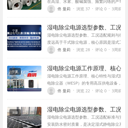
在高湿、水雾、酸碱腐蚀、频繁闪络的严苛工
差异极大，绝缘老化、腐蚀漏电、闪络停机是
·
·
·
佟 曼莉
浏览 37
评论 0
3周前 (07
备运维方法无法适配湿电设备需求，必须采用
才能保障设备长期稳定运行，…
湿电除尘电源选型参数、工况适
宁夏
湿电除尘电源选型参数、工况适配规则与行业
度远高于干式除尘电源，核心原因是湿式工况
定的特殊性，参数匹配、工况适配不当，会直
·
·
·
佟 曼莉
浏览 28
评论 0
3周前 (07
不达标、绝缘老化失效、设备寿命骤短等问题
工程实践，梳理标准化选型参…
湿电除尘电源工作原理、核心特
宁夏
湿电除尘电源工作原理、核心特性与湿式除尘
电除尘器（WESP）的专用高压供电设备，是
心动力单元。与干式静电除尘电源不同，湿电
·
·
·
佟 曼莉
浏览 22
评论 0
3周前 (07
雾、腐蚀的湿式工况量身研发，具备极强的防
于去除烟气中的细微粉尘、气…
湿电除尘电源选型参数、工况适
新疆
湿电除尘电源选型参数、工况适配标准与安装
安装防水密封质量，是决定湿式静电除尘系统