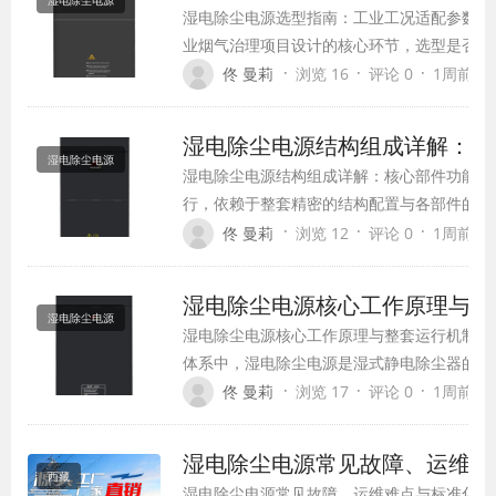
湿电除尘电源
湿电除尘电源选型指南：工业工况适配参数与
业烟气治理项目设计的核心环节，选型是否精
设备的除尘效率、能耗水平、运行稳定性与使
·
·
·
佟 曼莉
浏览 16
评论 0
1周前 (07
型、参数匹配不当的问题，出现小功率电源带
况、参数冗余浪费能耗等问题，最…
湿电除尘电源结构组成详解：核
湿电除尘电源
湿电除尘电源结构组成详解：核心部件功能与
行，依赖于整套精密的结构配置与各部件的协
核心动力装置，湿电除尘电源并非单一电气设
·
·
·
佟 曼莉
浏览 12
评论 0
1周前 (07
统、防护系统、输出系统组成的一体化高压供
互配合，共同实现交流电转换、…
湿电除尘电源核心工作原理与整
湿电除尘电源
湿电除尘电源核心工作原理与整套运行机制全
体系中，湿电除尘电源是湿式静电除尘器的核
套除尘设备的除尘效率、运行稳定性与污染物
·
·
·
佟 曼莉
浏览 17
评论 0
1周前 (07
尘电源，湿电除尘电源专为高湿、含雾、腐蚀
PM2.5微细粉尘、气溶胶、石膏雾滴、重金属
湿电除尘电源常见故障、运维难
西藏
湿电除尘电源常见故障、运维难点与标准化保