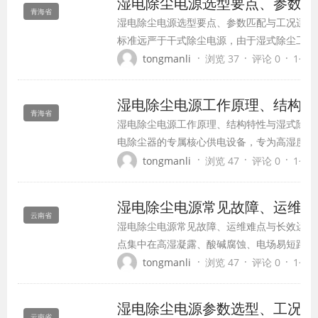
湿电除尘电源选型要点、参数匹
青海省
湿电除尘电源选型要点、参数匹配与工况适配
标准远严于干式除尘电源，由于湿式除尘工况
阻抗不稳定、轻微腐蚀等特点，普通干式除尘
·
·
·
tongmanli
浏览 37
评论 0
1个月前
当，会直接导致设备频繁闪络、漏电跳闸、除
题。企业选型需严格遵循湿式除尘工况特性，聚焦
湿电除尘电源工作原理、结构特
青海省
湿电除尘电源工作原理、结构特性与湿式除尘
电除尘器的专属核心供电设备，专为高湿度、
研发，是实现烟气超低排放、去除细微粉尘、
·
·
·
tongmanli
浏览 47
评论 0
1个月前
气装置。与干式除尘电源相比，湿电除尘电源
腐、稳压性能上进行专项升级...
湿电除尘电源常见故障、运维难
云南省
湿电除尘电源常见故障、运维难点与长效运行
点集中在高湿凝露、酸碱腐蚀、电场易短路三
繁、短路跳闸、绝缘老化、元器件腐蚀、升压
·
·
·
tongmanli
浏览 47
评论 0
1个月前
维的重点与难点。结合湿式除尘特殊工况，针
维要点与长效运行保障方案，...
湿电除尘电源参数选型、工况匹
云南省