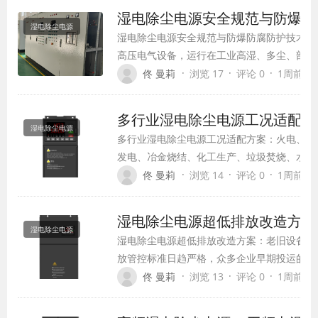
湿电除尘电源安全规范与防爆防
湿电除尘电源
湿电除尘电源安全规范与防爆防腐防护技术要
高压电气设备，运行在工业高湿、多尘、部分
的复杂工况中，设备安全运行是企业生产管控
·
·
·
佟 曼莉
浏览 17
评论 0
1周前 (07
电、设备短路、绝缘击穿、机身腐蚀、粉尘爆
仅会导致设备损坏、生产停机，还会引发安全
多行业湿电除尘电源工况适配方
因…
湿电除尘电源
多行业湿电除尘电源工况适配方案：火电、冶
发电、冶金烧结、化工生产、垃圾焚烧、水泥
粉尘浓度、污染物类型、工况负荷差异巨大，
·
·
·
佟 曼莉
浏览 14
评论 0
1周前 (07
要求完全不同。通用…
湿电除尘电源超低排放改造方案
湿电除尘电源
湿电除尘电源超低排放改造方案：老旧设备升
放管控标准日趋严格，众多企业早期投运的湿
尘电源性能落后，出现除尘效率不足、超细粉
·
·
·
佟 曼莉
浏览 13
评论 0
1周前 (07
偏高、设备频繁故障等问题，无法满足现行环