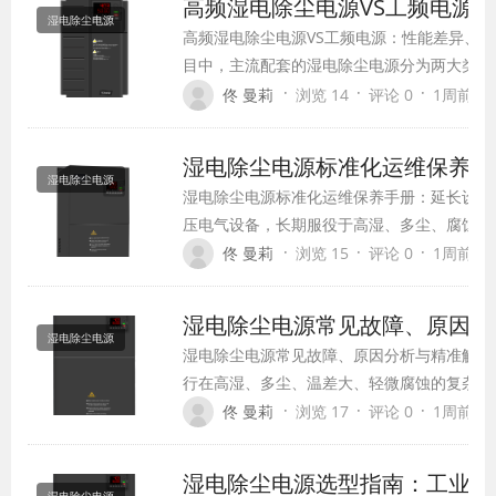
高频湿电除尘电源VS工频电源
湿电除尘电源
高频湿电除尘电源VS工频电源：性能差异、优
目中，主流配套的湿电除尘电源分为两大类：
尘电源。两类设备核心原理一致，但在技术架
·
·
·
佟 曼莉
浏览 14
评论 0
1周前 (07
尘效果上差距极大，直接影响整套除尘系统的
湿电除尘电源标准化运维保养手
湿电除尘电源
湿电除尘电源标准化运维保养手册：延长设备
压电气设备，长期服役于高湿、多尘、腐蚀型
很多企业重设备采购、轻运维保养，仅在设备
·
·
·
佟 曼莉
浏览 15
评论 0
1周前 (07
缩短、故障频发、能耗升高，大幅增加企业运
湿电除尘电源常见故障、原因分
湿电除尘电源
湿电除尘电源常见故障、原因分析与精准解决
行在高湿、多尘、温差大、轻微腐蚀的复杂工
运维不当、参数匹配不合理、设备老化等影响
·
·
·
佟 曼莉
浏览 17
评论 0
1周前 (07
压电流不稳、无法升压、设备过热、报警停机
维人员故障排查经验不足，只能简单重启设备
湿电除尘电源选型指南：工业工