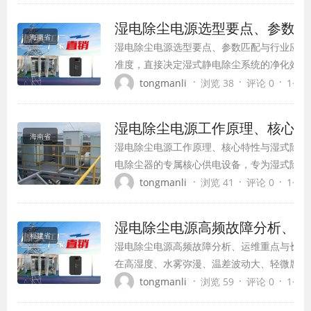
防护...
湿电除尘电源选型要点、参数匹
海南省
湿电除尘电源选型要点、参数匹配与行业应用
准度，直接决定湿式静电除尘系统的净化效率
湿式除尘工况高湿、腐蚀、负载波动大的特殊
·
·
·
tongmanli
浏览 38
评论 0
1个月前
专用湿电除尘电源，同时不同行业、不同烟气
率、防护等级、控制模式差异...
湿电除尘电源工作原理、核心特
海南省
湿电除尘电源工作原理、核心特性与湿式除尘
电除尘器的专属核心供电设备，专为湿式除尘
况研发，区别于干式高压除尘电源，具备极强
·
·
·
tongmanli
浏览 41
评论 0
1个月前
穿性能，是工业湿式脱硫、脱白、超细粉尘、
泛应用于火电超低排放、化工...
湿电除尘电源高频故障分析、运
福建省
湿电除尘电源高频故障分析、运维重点与长效
在高湿度、水雾弥漫、温差波动大、轻微腐蚀
电源，故障发生率更高，故障类型更具特殊性
·
·
·
tongmanli
浏览 59
评论 0
1个月前
效、结露漏电、参数漂移等方面。结合湿式工