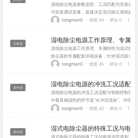
湿电除尘电源参数选型、工况匹配与安装调试
与安装调试质量，直接决定湿式除尘系统的净
用寿命。由于湿式除尘工况湿度高、易短路、
·
·
·
tongmanli
浏览 60
评论 0
1个月前
准、参数匹配、安装要求远严于普通干式除尘
不规范，极易出现频繁闪络、短路跳闸、除尘效
湿电除尘电源工作原理、专属特
云南省
湿电除尘电源工作原理、专属特性与湿式除尘
除尘器的专属配套供电设备，针对湿式除尘高
殊工况研发，区别于干式除尘电源，具备防水
·
·
·
tongmanli
浏览 45
评论 0
1个月前
低纹波输出等专属特性，是高效去除细微粉尘
物的核心动力设备，广泛应用...
湿电除尘电源的冲洗工况适配与
贵州省
湿电除尘电源的冲洗工况适配与智能控制策略
中最具挑战性的环节是“水冲洗清灰”。冲洗水
时，电场等效阻抗发生剧烈变化——从干燥状
·
·
·
tongmanli
浏览 42
评论 0
1个月前
为低阻抗甚至接近短路。这一变化对高压电源
制水平提出了苛刻要求。 冲洗工况下的电源
湿式电除尘器的特殊工况与电源
后，极板表面的水...
贵州省
湿式电除尘器的特殊工况与电源选型原则 湿