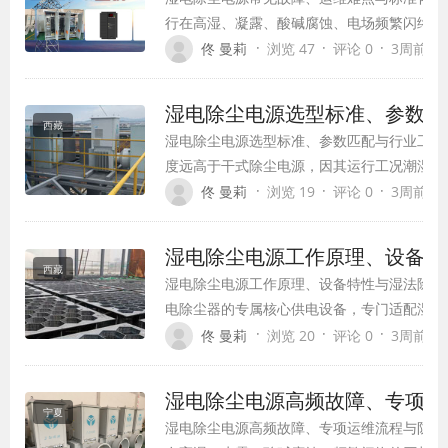
行在高湿、凝露、酸碱腐蚀、电场频繁闪络的
于干式除尘电源，容易出现绝缘漏电、柜体凝
·
·
·
佟 曼莉
浏览 47
评论 0
3周前 (07
稳压失效等专属故障。多数企业湿电设备故障
未掌握湿法工况专属运维技巧。本文针对湿电
湿电除尘电源选型标准、参数匹
西藏
湿电除尘电源选型标准、参数匹配与行业工况
度远高于干式除尘电源，因其运行工况潮湿、
度直接决定设备能否稳定运行、达标排放。很
·
·
·
佟 曼莉
浏览 19
评论 0
3周前 (07
络、漏电跳闸、除尘效果差、设备腐蚀损坏等
电源或湿电电源参数与工况不匹…
湿电除尘电源工作原理、设备特
西藏
湿电除尘电源工作原理、设备特性与湿法除尘
电除尘器的专属核心供电设备，专门适配湿法
雾气的特殊工况，主要应用于火电脱硫后、化
·
·
·
佟 曼莉
浏览 20
评论 0
3周前 (07
气含湿量大、含酸性腐蚀雾气、细微粉尘与气
规干式静电除尘电源，湿电除…
湿电除尘电源高频故障、专项运
宁夏
湿电除尘电源高频故障、专项运维流程与防腐