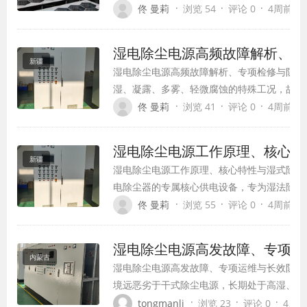
湿式除尘工况具有高湿、凝露、易漏电、易闪
·
·
·
佟 曼莉
浏览 54
评论 0
4周前 (07
法适配，若选型参数不匹配、安装密封不到位
穿、除…
湿电除尘电源高频故障解析、专
新疆
湿电除尘电源高频故障解析、专项检修与防潮
湿、凝露、多雾、轻微腐蚀的特殊工况，故障
漏电、凝露爬电、闪络跳闸、绝缘老化**是
·
·
·
佟 曼莉
浏览 41
评论 0
4周前 (07
的核心难点。很多企业沿用干式设备运维方式
尘…
湿电除尘电源工作原理、核心特
新疆
湿电除尘电源工作原理、核心特性与湿式除尘
电除尘器的专属核心供电设备，专为湿法除尘
特殊工况研发，是工业超低排放除尘、细微粉
·
·
·
佟 曼莉
浏览 55
评论 0
4周前 (07
心装置。与干式除尘电源不同，湿电除尘电源
露、抗漏电、防腐蚀性能，完美…
湿电除尘电源高发故障、专项运
内蒙古
湿电除尘电源高发故障、专项运维与长效防腐
境远恶劣于干式除尘电源，长期处于高湿、凝
中，绝缘老化、部件腐蚀、闪络短路等故障发
·
·
·
tongmanli
浏览 23
评论 0
4周前 