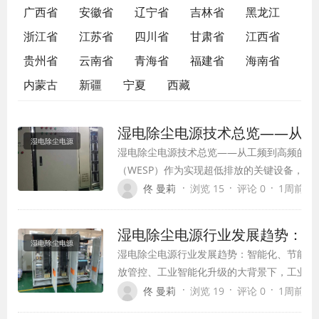
广西省
安徽省
辽宁省
吉林省
黑龙江
浙江省
江苏省
四川省
甘肃省
江西省
贵州省
云南省
青海省
福建省
海南省
内蒙古
新疆
宁夏
西藏
湿电除尘电源技术总览——从工
湿电除尘电源
湿电除尘电源技术总览——从工频到高频的演
（WESP）作为实现超低排放的关键设备，其
经历了从工频到高频、从电压源到电流源的技
·
·
·
佟 曼莉
浏览 15
评论 0
1周前 (07
络，是正确选型和运维WESP电源的基础。 W
过向阴极施加负高压直流电，电离周围空气…
湿电除尘电源行业发展趋势：智
湿电除尘电源
湿电除尘电源行业发展趋势：智能化、节能化
放管控、工业智能化升级的大背景下，工业烟
核心核心的湿电除尘电源，也逐步摆脱传统粗
·
·
·
佟 曼莉
浏览 19
评论 0
1周前 (07
化、节能化、高精度、高适配、长效化方向全面