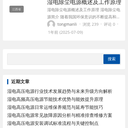
湿电除尘电源概述及工作原理
特点，可以有效降低电源系统的功...
湿电除尘电源概述及工作原理 湿电除尘电
江西省
源简介 随着我国环保意识的不断提高和工
业生产对环境保护的要求日益严格，湿电
·
·
·
tongmanli
浏览 239
评论 0
除尘技术作为一种高效的烟气净化手段，
1年前 (2025-07-09)
得到了广泛的应用。湿电除尘电源作为湿
电除尘器的核心部件，对于确保除尘效果
具有重要意义。 湿电除尘电源的工作原理
湿电除尘电源主要由高压直流电源、控制
器和...
近期文章
湿电高压电源行业技术发展趋势与未来升级方向解析
湿电高频高压电源节能技术优势与能效提升原理
湿电高压电源日常运维保养规范与延寿节能技巧
湿电高压电源常见故障原因分析与精准排查维修方案
湿电高压电源安装调试标准流程与关键控制点