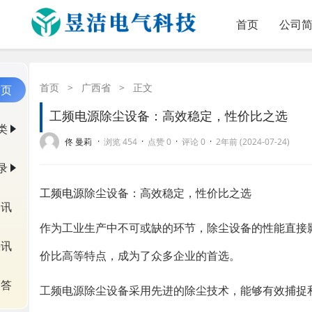
首页
公司
首页
>
广西省
>
正文
首页
工频电源除尘设备：高效稳定，性价比之选
类
·
·
·
·
佟 曼莉
浏览 454
点赞 0
评论 0
2年前 (2024-07-24)
录
工频电源
除尘设备：高效稳定，性价比之选
资讯
作为工业生产中不可或缺的环节，除尘设备的性能直接
快讯
价比高等特点，成为了众多企业的首选。
问答
工频电源除尘设备采用先进的除尘技术，能够有效捕捉