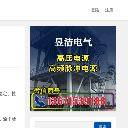
登陆
注册
稳定、性
，除尘效