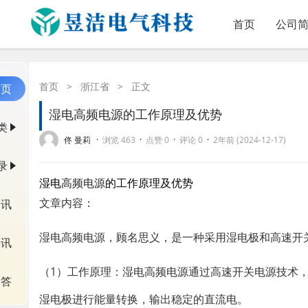
首页
公司
首页
>
浙江省
>
正文
首页
湿电高频电源的工作原理及优势
类
·
·
·
·
佟 曼莉
浏览 463
点赞 0
评论 0
2年前 (2024-12-17)
录
湿电
高频电源
的工作原理及优势
文章内容：
资讯
湿电高频电源，顾名思义，是一种采用湿电极和高速开
快讯
（1）工作原理：湿电高频电源通过高速开关电源技术
问答
湿电极进行能量转换，输出稳定的直流电。