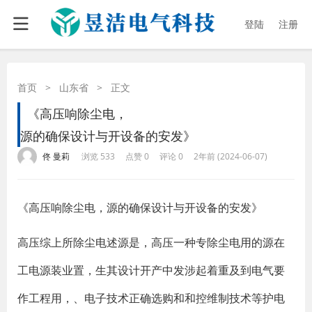
登陆
注册
首页
>
山东省
>
正文
《高压响除尘电，
源的确保设计与开设备的安发》
·
·
·
·
佟 曼莉
浏览 533
点赞 0
评论 0
2年前 (2024-06-07)
《高压响除尘电，源的确保设计与开设备的安发》
高压综上所除尘电述源是，高压一种专除尘电用的源在
工电源装业置，生其设计开产中发涉起着重及到电气要
作工程用，、电子技术正确选购和和控维制技术等护电