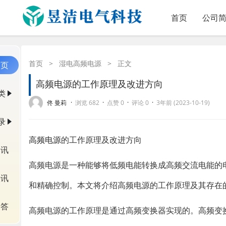
首页
公司
首页
>
湿电高频电源
>
正文
首页
高频电源的工作原理及改进方向
类
·
·
·
·
佟 曼莉
浏览 682
点赞 0
评论 0
3年前 (2023-10-19)
录
高频电源
的工作原理及改进方向
资讯
高频电源是一种能够将低频电能转换成高频交流电能的
快讯
和精确控制。本文将介绍高频电源的工作原理及其存在
问答
高频电源的工作原理是通过高频变换器实现的。高频变