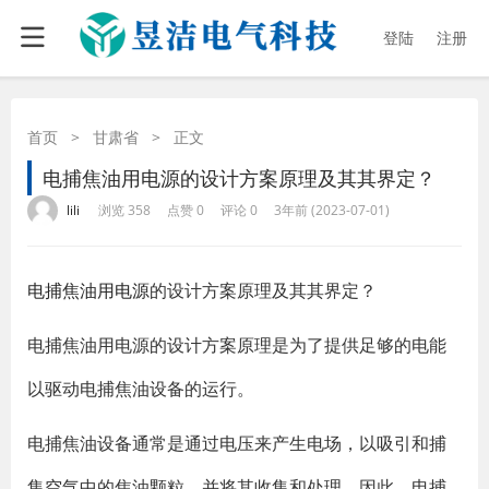
登陆
注册
首页
>
甘肃省
>
正文
电捕焦油用电源的设计方案原理及其其界定？
·
·
·
·
lili
浏览 358
点赞 0
评论 0
3年前 (2023-07-01)
电捕焦油用电源
的设计方案原理及其其界定？
电捕焦油用电源的设计方案原理是为了提供足够的电能
以驱动电捕焦油设备的运行。
电捕焦油设备通常是通过电压来产生电场，以吸引和捕
集空气中的焦油颗粒，并将其收集和处理。因此，电捕