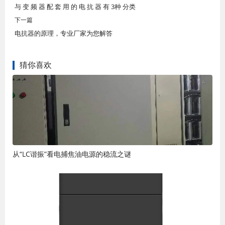
与 变 频 器 配 套 用 的 电 抗 器 有 3种 分类
下一篇
电抗器的原理，专业厂家为您解答
猜你喜欢
从“LC谐振”看电捕焦油电源的稳流之谜