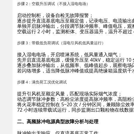
步骤 2：空载升压调试（不接入湿电电场）
启动控制柜，设备自检无故障报警；
逐步提升直流基底电压至额定值，记录电压、电流输出
单独开启脉冲输出，分段调节脉冲频率、峰值电压，观
空载运行 2 小时，监测柜体、变压器温升，温升不超过 
步骤 3：带载低负荷调试（湿电引风机低风量运行）
接入湿电电场，开启喷淋系统，低风量通入烟气；
先开启直流基底电源，缓慢升压至 40kV，稳定运行 1
逐步叠加脉冲输出，从低频率、低峰值起步，观察电场
若闪络增多，适当降低脉冲峰值或提高绝缘箱温度烘干
步骤 4：满负荷工况优化调试
提升引风机至额定风量，匹配现场实际烟气浓度；
动态调节脉冲参数：高粉尘浓度提高脉冲频率，高阻粉
将火花率稳定控制在 5~20 次 / 分钟区间，兼顾除尘
72 小时连续带载试运行，同步监测出口颗粒物在线数
二、高频脉冲电源典型故障分析与处理
脉冲输出无响应，仅直流基底正常工作