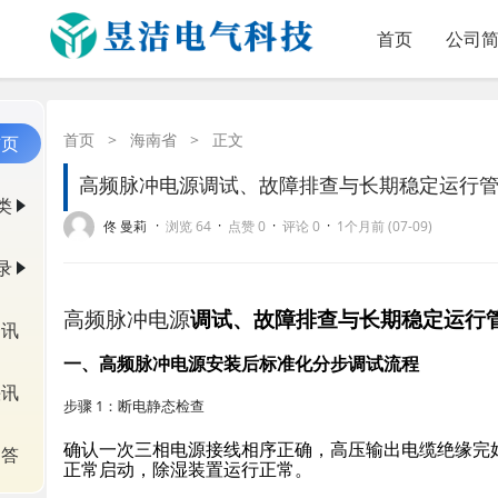
首页
公司
首页
>
海南省
>
正文
首页
高频脉冲电源调试、故障排查与长期稳定运行
类
·
·
·
·
佟 曼莉
浏览 64
点赞 0
评论 0
1个月前 (07-09)
录
高频脉冲电源
调试、故障排查与长期稳定运行
资讯
一、高频脉冲电源安装后标准化分步调试流程
快讯
步骤 1：断电静态检查
确认一次三相电源接线相序正确，高压输出电缆绝缘完
问答
正常启动，除湿装置运行正常。