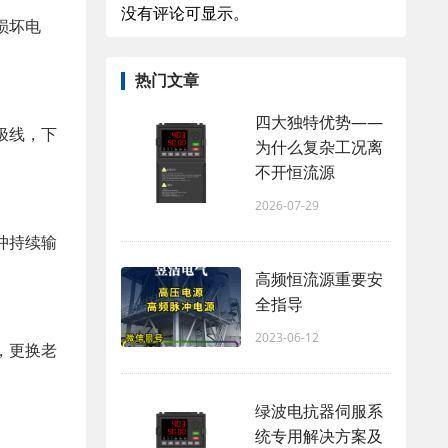
没有评论可显示。
损坏电
热门文章
四大独特优势——
极线，下
为什么复杂工况离
不开恒流源
2026-07-29
冲持续输
高频恒流源重要安
全指导
2023-06-12
，更换老
绿波电抗器伺服系
统专用解决方案及