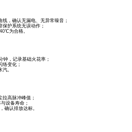
曲线，确认无漏电、无异常噪音；
察保护系统无误动作；
40℃为合格。
0 分钟，记录基础火花率；
闪络变化；
水汽。
尘拉高脉冲峰值；
效率与设备寿命；
据，确认排放达标。