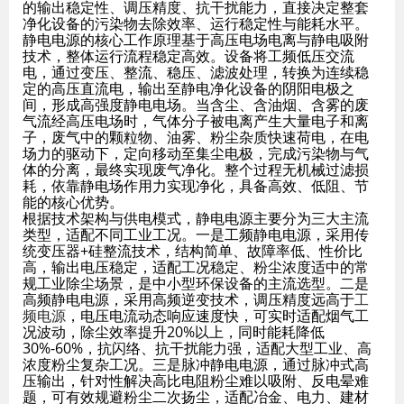
的输出稳定性、调压精度、抗干扰能力，直接决定整套
净化设备的污染物去除效率、运行稳定性与能耗水平。
静电电源的核心工作原理基于高压电场电离与静电吸附
技术，整体运行流程稳定高效。设备将工频低压交流
电，通过变压、整流、稳压、滤波处理，转换为连续稳
定的高压直流电，输出至静电净化设备的阴阳电极之
间，形成高强度静电电场。当含尘、含油烟、含雾的废
气流经高压电场时，气体分子被电离产生大量电子和离
子，废气中的颗粒物、油雾、粉尘杂质快速荷电，在电
场力的驱动下，定向移动至集尘电极，完成污染物与气
体的分离，最终实现废气净化。整个过程无机械过滤损
耗，依靠静电场作用力实现净化，具备高效、低阻、节
能的核心优势。
根据技术架构与供电模式，静电电源主要分为三大主流
类型，适配不同工业工况。一是工频静电电源，采用传
统变压器+硅整流技术，结构简单、故障率低、性价比
高，输出电压稳定，适配工况稳定、粉尘浓度适中的常
规工业除尘场景，是中小型环保设备的主流选型。二是
高频静电电源，采用高频逆变技术，调压精度远高于
工
频电源
，电压电流动态响应速度快，可实时适配烟气工
况波动，除尘效率提升20%以上，同时能耗降低
30%-60%，抗闪络、抗干扰能力强，适配大型工业、高
浓度粉尘复杂工况。三是脉冲静电电源，通过脉冲式高
压输出，针对性解决高比电阻粉尘难以吸附、反电晕难
题，可有效规避粉尘二次扬尘，适配冶金、电力、建材