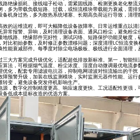
线路绝缘损耗、接线端子松动，需紧固线路、检测更换老化整流
闸，多为带载负载短路、过载，或恒流模块带载能力衰减，需排
设备机身过热，多为散热系统堵塞、长期高负荷运行导致，清理
高效的运维流程，即可大幅降低设备故障率。日常运维重点以清
无异常报警、异响，及时清理设备表面、通风口粉尘，避免粉尘
接地线路、绝缘部件完好性，测试闪络、短路保护功能灵敏度，
，对比初始参数，及时修正参数漂移问题；深度清理LC恒流变换
换性能衰减部件。每季度对除尘电场极板、极线进行全面清理，
过三大方案完成升级优化，适配超低排放新标准。第一，智能恒
应算法，可根据烟气温度、粉尘浓度、湿度自动微调最优电流参
理优化，配套专用滤波
电抗器
，抑制电网谐波对恒流输出的干扰
故障预警升级，加装在线监测模块，实时监测元器件性能、运行
维转变，避免设备突发停机影响生产。
电源，数字化控制精度更高、响应速度更快、工况适配性更强，
设备低成本提标改造的优选方案。