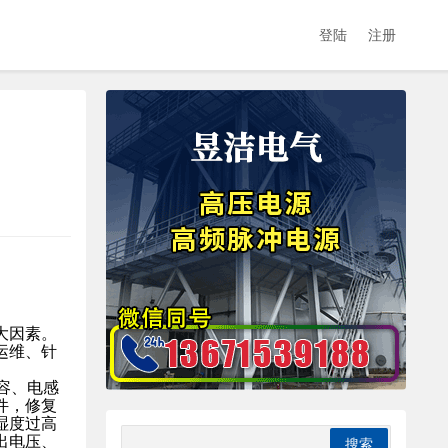
登陆
注册
大因素。
运维、针
容、电感
件，修复
湿度过高
出电压、