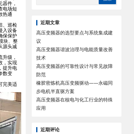
元器件，
查电场短
散热通
近期文章
洁、巡检
侵入设备
高压变频器的选型要点与系统集成建
确保保护
议
模块、整
从源头减
高压变频器谐波治理与电能质量改善
流升级，
技术
数，实现
高压变频器的可靠性设计与常见故障
，提升电
参数变
防范
橡胶密炼机高压变频驱动——永磁同
可完美适
步电机半直驱方案
高压变频器在核电与化工行业的特殊
应用
近期评论