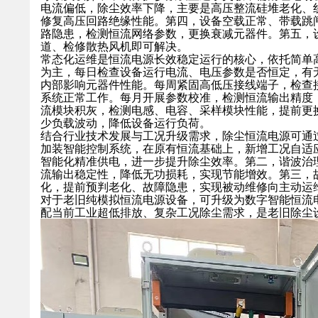
电流偏低，除尘效率下降，主要是高压整流硅堆老化、
修复高压回路绝缘性能。第四，设备空载正常、带载跳
路隐患，检测恒流网络参数，更换衰减元器件。第五，
道、检修散热风机即可解决。
常态化运维是恒流电源长效稳定运行的核心，依托简单
为主，每日检查设备运行电流、电压参数是否恒定，有
内部影响元器件性能。每周紧固高低压接线端子，检查
系统正常工作。每月开展参数校准，检测恒流输出精度
流模块积灰，检测电感、电容、采样模块性能，提前更
少负载波动，降低设备运行负荷。
结合行业技术发展与工况升级需求，除尘恒流电源可通
加装智能控制系统，在原有恒流基础上，新增工况自适
智能化精准供电，进一步提升除尘效率。第二，谐波治
流输出稳定性，降低无功损耗，实现节能增效。第三，
化，提前预判老化、故障隐患，实现被动维修向主动运
对于老旧纯模拟恒流电源设备，可升级为数字智能恒流
配当前工业超低排放、复杂工况除尘需求，是老旧除尘