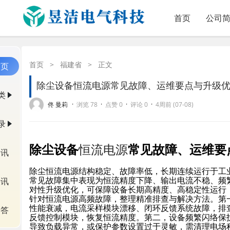
首页
公司
首页
>
福建省
>
正文
首页
除尘设备恒流电源常见故障、运维要点与升级
类
·
·
·
·
佟 曼莉
浏览 78
点赞 0
评论 0
4周前 (07-08)
录
除尘设备
恒流电源
常见故障、运维要
资讯
除尘恒流电源结构稳定、故障率低，长期连续运行于工
常见故障集中表现为恒流精度下降、输出电流不稳、频
快讯
对性升级优化，可保障设备长期高精度、高稳定性运行
针对恒流电源高频故障，整理精准排查与解决方法。第
性能衰减，电流采样模块漂移、闭环反馈系统故障，排
问答
反馈控制模块，恢复恒流精度。第二，设备频繁闪络保
导致负载异常，或保护参数设置过于灵敏，需清理电场