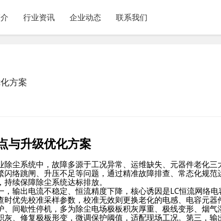
简介
行业资讯
企业动态
联系我们
优化方案
点与升级优化方案
业除尘系统中，故障多源于工况异常、运维缺失、元器件老化三
繁闪络跳闸、升压不足等问题，通过精准故障排查、常态化规范
，持续保障除尘系统达标排放。
一，输出电流不稳定、恒流精度下降，核心诱因是LC恒流网络电
查时优先校准采样参数，校准无效则更换老化的电感、电容元器
护、间歇性停机，多为除尘电场极板积灰厚重、极线变形、烟气
积灰、修复极板形变，微调保护阈值，适配现场工况。第三，输