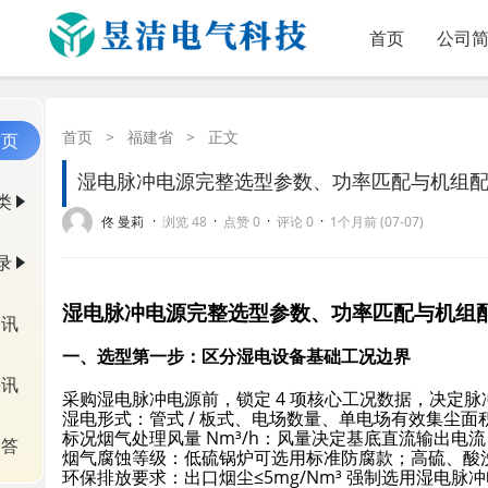
首页
公司
首页
>
福建省
>
正文
首页
湿电脉冲电源完整选型参数、功率匹配与机组
类
·
·
·
·
佟 曼莉
浏览 48
点赞 0
评论 0
1个月前 (07-07)
录
湿电脉冲电源完整选型参数、功率匹配与机组
资讯
一、选型第一步：区分湿电设备基础工况边界
快讯
采购湿电脉冲电源前，锁定 4 项核心工况数据，决定
湿电形式：管式 / 板式、电场数量、单电场有效集尘
标况烟气处理风量 Nm³/h：风量决定基底直流输出电
问答
烟气腐蚀等级：低硫锅炉可选用标准防腐款；高硫、酸
环保排放要求：出口烟尘≤5mg/Nm³ 强制选用湿电脉冲