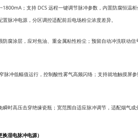
0~1800mA；支持 DCS 远程一键调节脉冲参数，内置防腐恒温
配置脉冲电源，分区调控适配前后电场粉尘浓度差异。
强防腐涂层，应对焦油、重金属粘性粉尘；预留自动冲洗联动信
封；窄脉冲低幅值运行，控制酸性雾气高频闪络；支持就地触摸屏参
免瞬时高压击穿绝缘瓷瓶；宽范围自适应脉冲调节，适配烟气成
源更换湿电脉冲电源）