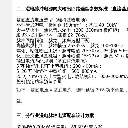
二、湿电脉冲电源两大输出回路选型参数标准（直流基底
基底直流电压选型（维持基础电场）
小型管式湿电（极间距 150mm）：基底 40~60kV；
大中型火电、焦化管式湿电（200~300mm 极间距）：基底
板式湿式
电除尘器
：基底 62~70kV。
脉冲回路幅值、脉宽、频率选型匹配
高硫燃煤机组：脉冲幅值 25~35kV，脉宽 100~180μs，频
焦化、粘性粉尘工况：脉冲幅值 20~30kV，窄脉宽 50~90μ
化工酸洗低风量机组：脉冲幅值 15~22kV，脉宽 50μs 以
输出电流匹配规则（基底直流电流）
5 万 Nm³/h 以下小型机组：200~400mA；
5~20 万 Nm³/h 中型机组：500~800mA；
20 万 Nm³/h 以上大型火电 / 烧结机组：1000~20
整机额定功率预留余量
功率 = 基底电压 × 基底电流，选型预留 20% 功
降。
三、分行业湿电脉冲电源配套设计方案
300MW/600MW 燃煤电厂 WESP 配套方案