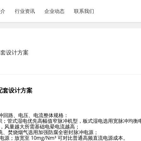
简介
行业资讯
企业动态
联系我们
配套设计方案
配套设计方案
脉冲回路、电压、电流整体规格：
面积；管式湿电优先高幅值窄脉冲机型，板式湿电选用宽脉冲均衡
流，风量越大所需基础电晕电流越高；
洗、焚烧烟气选用加强防腐全密封脉冲电源；
电源；放宽至 10mg/Nm³ 可对比普通高频直流电源成本。