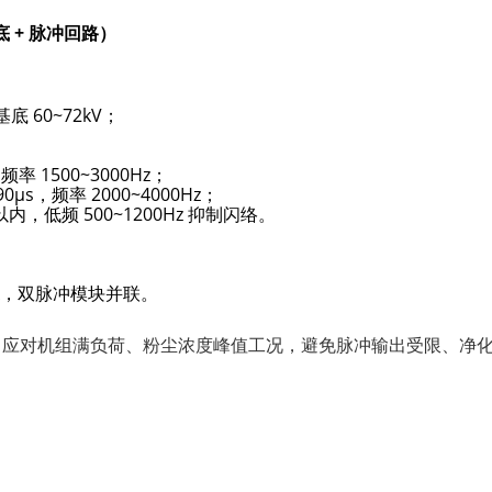
 + 脉冲回路）
 60~72kV；
率 1500~3000Hz；
s，频率 2000~4000Hz；
内，低频 500~1200Hz 抑制闪络。
00mA，双脉冲模块并联。
率余量，应对机组满负荷、粉尘浓度峰值工况，避免脉冲输出受限、净