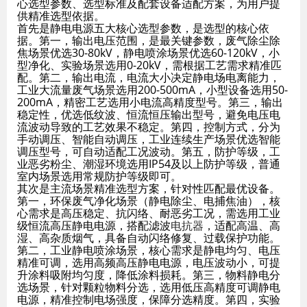
心选型参数、选型标准及配套设备适配方案，为用户提
供精准选型依据。
首先是静电电源五大核心选型参数，是选型的核心依
据。第一，输出电压范围，是最关键参数，废气除尘除
焦场景优选30-80kV，静电喷涂场景优选60-120kV，小
型净化、实验场景选用0-20kV，需根据工艺需求精准匹
配。第二，输出电流，电流大小决定静电场电离能力，
工业大流量废气场景选用200-500mA，小型设备选用50-
200mA，精密工艺选用小电流高精度型号。第三，输出
稳定性，优选低纹波、恒流恒压输出型号，避免电压电
流波动导致的工艺效果不稳定。第四，控制方式，分为
手动调压、智能自动调压，工业连续生产场景优选智能
调压型号，可自动适配工况波动。第五，防护等级，工
业恶劣粉尘、潮湿环境选用IP54及以上防护等级，普通
室内场景选用常规防护等级即可。
其次是主流场景精准选型方案，针对性匹配最优设备。
第一，环保废气净化场景（静电除尘、电捕焦油），核
心需求是高压稳定、抗闪络、耐恶劣工况，需选用工业
级恒流高压静电电源，搭配滤波
电抗器
，适配高温、高
湿、高杂质烟气，具备自动闪络修复、过载保护功能。
第二，工业静电喷涂场景，核心需求是静电均匀、电压
精准可调，选用高频高压静电电源，电压波动小，可提
升涂料吸附均匀度，降低涂料损耗。第三，物料静电分
选场景，针对颗粒物料分选，选用低压高精度可调静电
电源，精准控制电场强度，保障分选精度。第四，实验