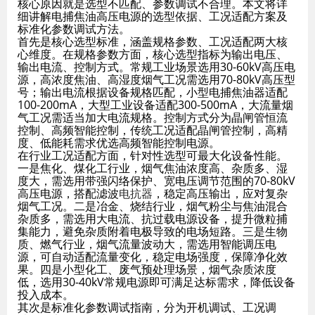
核心原因就是选型不匹配、参数调试不合理。本文将详
细讲解电捕焦油高压电源的选型依据、工况适配方案及
标准化参数调试方法。
首先是核心选型标准，涵盖规格参数、工况适配两大核
心维度。在规格参数方面，核心选型指标为输出电压、
输出电流、控制方式。常规工业场景选用30-60kV高压电
源，高浓度焦油、高湿度烟气工况需选用70-80kV高压型
号；输出电流根据设备规格匹配，小型电捕焦油器适配
100-200mA，大型工业设备适配300-500mA，大流量烟
气工况需适当加大电流规格。控制方式分为晶闸管恒流
控制、高频智能控制，传统工况适配晶闸管控制，高精
度、低能耗需求优选高频智能控制电源。
在行业工况适配方面，针对性选型可最大化设备性能。
一是焦化、煤化工行业，烟气焦油浓度高、杂质多、湿
度大，需选用带强闪络保护、宽电压调节范围的70-80kV
高压电源，搭配滤波
电抗器
，稳定高压输出，应对复杂
烟气工况。二是冶金、烧结行业，烟气粉尘与焦油混合
杂质多，需选用大电流、抗过载电源设备，提升微粒捕
集能力，避免杂质附着电极导致的电场短路。三是生物
质、燃气行业，烟气流量波动大，需选用智能调压电
源，可自动适配流量变化，稳定电场强度，保障净化效
果。四是小型化工、废气预处理场景，烟气杂质浓度
低，选用30-40kV常规电源即可满足达标需求，降低设备
投入成本。
其次是标准化参数调试指南，分为开机调试、工况调