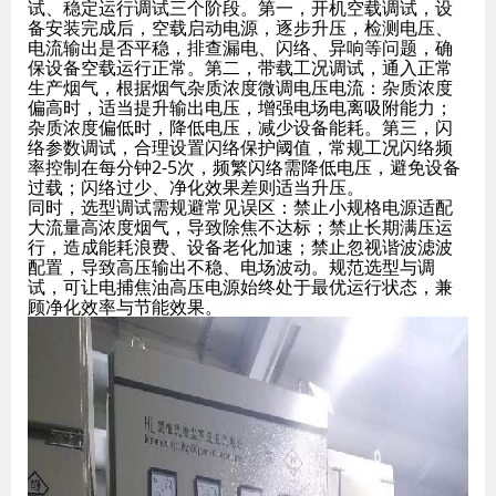
试、稳定运行调试三个阶段。第一，开机空载调试，设
备安装完成后，空载启动电源，逐步升压，检测电压、
电流输出是否平稳，排查漏电、闪络、异响等问题，确
保设备空载运行正常。第二，带载工况调试，通入正常
生产烟气，根据烟气杂质浓度微调电压电流：杂质浓度
偏高时，适当提升输出电压，增强电场电离吸附能力；
杂质浓度偏低时，降低电压，减少设备能耗。第三，闪
络参数调试，合理设置闪络保护阈值，常规工况闪络频
率控制在每分钟2-5次，频繁闪络需降低电压，避免设备
过载；闪络过少、净化效果差则适当升压。
同时，选型调试需规避常见误区：禁止小规格电源适配
大流量高浓度烟气，导致除焦不达标；禁止长期满压运
行，造成能耗浪费、设备老化加速；禁止忽视谐波滤波
配置，导致高压输出不稳、电场波动。规范选型与调
试，可让电捕焦油高压电源始终处于最优运行状态，兼
顾净化效率与节能效果。