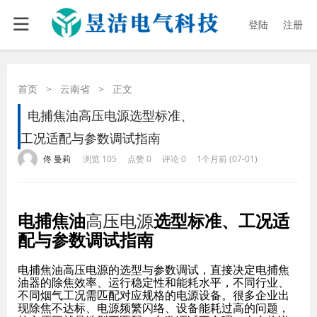
登陆
注册
首页
>
云南省
>
正文
电捕焦油高压电源选型标准、
工况适配与参数调试指南
·
·
·
·
佟 曼莉
浏览 105
点赞 0
评论 0
1个月前 (07-01)
电捕焦油
高压电源
选型标准、工况适
配与参数调试指南
电捕焦油高压电源的选型与参数调试，直接决定电捕焦
油器的除焦效率、运行稳定性和能耗水平，不同行业、
不同烟气工况需匹配对应规格的电源设备。很多企业出
现除焦不达标、电源频繁闪络、设备能耗过高的问题，