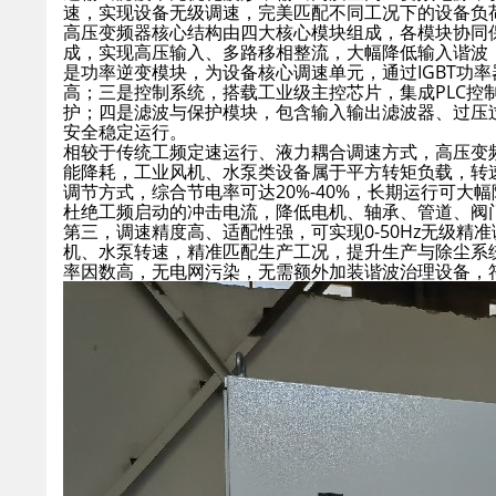
速，实现设备无级调速，完美匹配不同工况下的设备负
高压变频器核心结构由四大核心模块组成，各模块协同
成，实现高压输入、多路移相整流，大幅降低输入谐波，
是功率逆变模块，为设备核心调速单元，通过IGBT功
高；三是控制系统，搭载工业级主控芯片，集成PLC
护；四是滤波与保护模块，包含输入输出滤波器、过压
安全稳定运行。
相较于传统工频定速运行、液力耦合调速方式，高压变
能降耗，工业风机、水泵类设备属于平方转矩负载，转
调节方式，综合节电率可达20%-40%，长期运行可
杜绝工频启动的冲击电流，降低电机、轴承、管道、阀
第三，调速精度高、适配性强，可实现0-50Hz无级
机、水泵转速，精准匹配生产工况，提升生产与除尘系
率因数高，无电网污染，无需额外加装谐波治理设备，