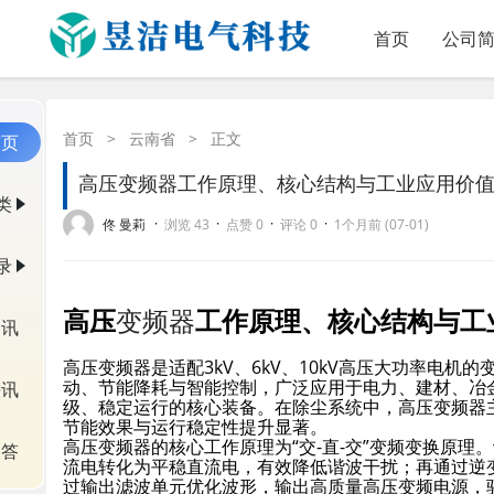
首页
公司
首页
>
云南省
>
正文
首页
高压变频器工作原理、核心结构与工业应用价
类
·
·
·
·
佟 曼莉
浏览 43
点赞 0
评论 0
1个月前 (07-01)
录
高压
变频器
工作原理、核心结构与工
资讯
高压变频器是适配3kV、6kV、10kV高压大功率电
动、节能降耗与智能控制，广泛应用于电力、建材、冶
快讯
级、稳定运行的核心装备。在除尘系统中，高压变频器
节能效果与运行稳定性提升显著。
高压变频器的核心工作原理为“交-直-交”变频变换原
问答
流电转化为平稳直流电，有效降低谐波干扰；再通过逆
过输出滤波单元优化波形，输出高质量高压变频电源，