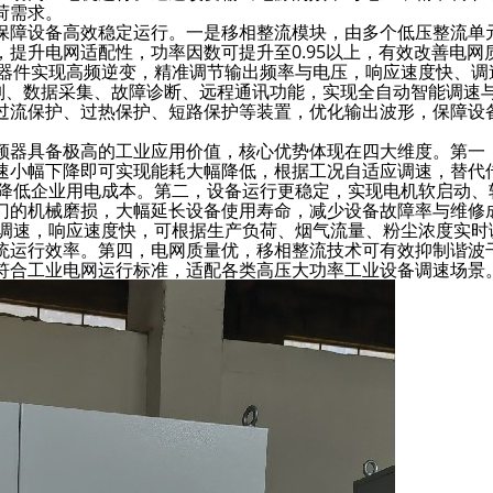
荷需求。
保障设备高效稳定运行。一是移相整流模块，由多个低压整流单
提升电网适配性，功率因数可提升至0.95以上，有效改善电网
率器件实现高频逆变，精准调节输出频率与电压，响应速度快、调
控制、数据采集、故障诊断、远程通讯功能，实现全自动智能调速
过流保护、过热保护、短路保护等装置，优化输出波形，保障设
频器具备极高的工业应用价值，核心优势体现在四大维度。第一
速小幅下降即可实现能耗大幅降低，根据工况自适应调速，替代
大幅降低企业用电成本。第二，设备运行更稳定，实现电机软启动、
门的机械磨损，大幅延长设备使用寿命，减少设备故障率与维修
精准调速，响应速度快，可根据生产负荷、烟气流量、粉尘浓度实时
统运行效率。第四，电网质量优，移相整流技术可有效抑制谐波
符合工业电网运行标准，适配各类高压大功率工业设备调速场景