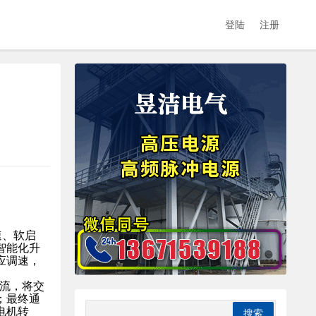
登陆
注册
速、软启
智能化升
应调速，
整流，将交
；最终通
电机转