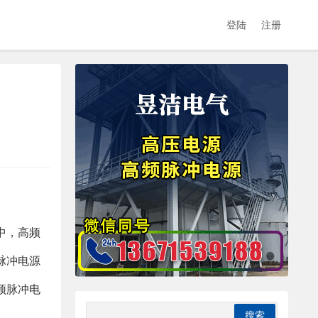
登陆
注册
中，高频
脉冲电源
频脉冲电