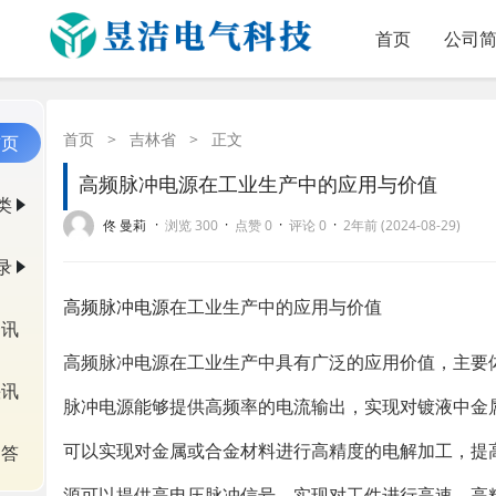
首页
公司
首页
>
吉林省
>
正文
首页
高频脉冲电源在工业生产中的应用与价值
类
·
·
·
·
佟 曼莉
浏览 300
点赞 0
评论 0
2年前 (2024-08-29)
录
高频脉冲电源
在工业生产中的应用与价值
资讯
高频脉冲电源在工业生产中具有广泛的应用价值，主要
快讯
脉冲电源能够提供高频率的电流输出，实现对镀液中金
可以实现对金属或合金材料进行高精度的电解加工，提
问答
源可以提供高电压脉冲信号，实现对工件进行高速、高