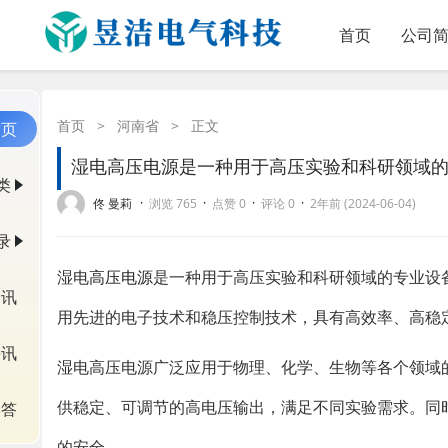
首页
公司
首页
>
河南省
>
正文
首页
湿电高压电源是一种用于高压实验和科研领域
类
·
·
·
·
佟 曼莉
浏览 765
点赞 0
评论 0
2年前 (2024-06-04)
录
湿电
高压电源
是一种用于高压实验和科研领域的专业设
资讯
用先进的电子技术和稳压控制技术，具有高效率、高稳
快讯
湿电高压电源广泛应用于物理、化学、生物等各个领域
供稳定、可调节的高电压输出，满足不同实验需求。同
问答
的安全。