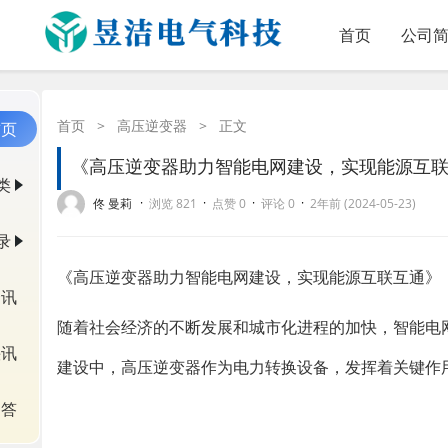
首页
公司
首页
>
高压逆变器
>
正文
首页
《高压逆变器助力智能电网建设，实现能源互
类
·
·
·
·
佟 曼莉
浏览 821
点赞 0
评论 0
2年前 (2024-05-23)
录
《高压逆变器助力智能电网建设，实现能源互联互通》
资讯
随着社会经济的不断发展和城市化进程的加快，智能电
快讯
建设中，高压逆变器作为电力转换设备，发挥着关键作
问答