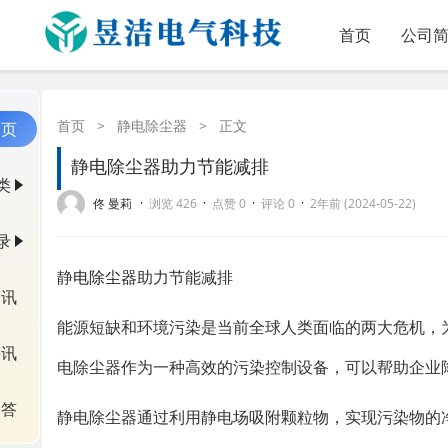
首页
公司
首页
>
静电除尘器
>
正文
首页
静电除尘器助力节能减排
类
·
·
·
·
佟 曼莉
浏览 426
点赞 0
评论 0
2年前 (2024-05-22)
录
静
电除尘器
助力节能减排
资讯
能源短缺和环境污染是当前全球人类面临的两大危机，
快讯
电除尘器作为一种高效的污染控制设备，可以帮助企业
问答
静电除尘器通过利用静电场吸附颗粒物，实现污染物的