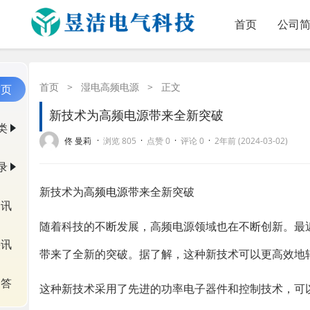
首页
公司
首页
>
湿电高频电源
>
正文
首页
新技术为高频电源带来全新突破
类
·
·
·
·
佟 曼莉
浏览 805
点赞 0
评论 0
2年前 (2024-03-02)
录
新技术为
高频电源
带来全新突破
资讯
随着科技的不断发展，高频电源领域也在不断创新。最
快讯
带来了全新的突破。据了解，这种新技术可以更高效地
问答
这种新技术采用了先进的功率电子器件和控制技术，可