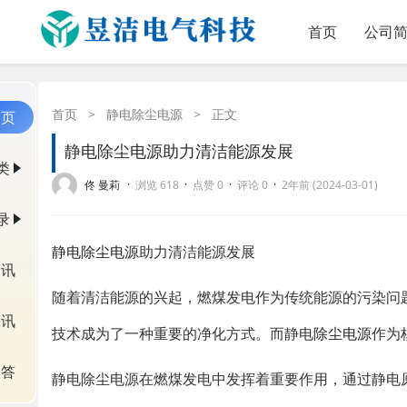
首页
公司
首页
>
静电除尘电源
>
正文
首页
静电除尘电源助力清洁能源发展
类
·
·
·
·
佟 曼莉
浏览 618
点赞 0
评论 0
2年前 (2024-03-01)
录
静电除尘电源
助力清洁能源发展
资讯
随着清洁能源的兴起，燃煤发电作为传统能源的污染问
快讯
技术成为了一种重要的净化方式。而静电
除尘电源
作为
问答
静电除尘电源在燃煤发电中发挥着重要作用，通过静电