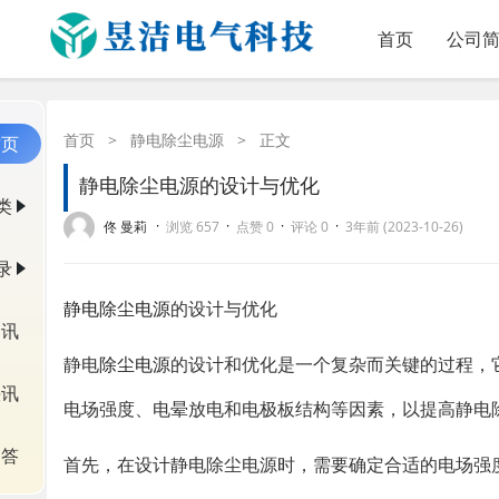
首页
公司
首页
>
静电除尘电源
>
正文
首页
静电除尘电源的设计与优化
类
·
·
·
·
佟 曼莉
浏览 657
点赞 0
评论 0
3年前 (2023-10-26)
录
静电除尘电源
的设计与优化
资讯
静电
除尘电源
的设计和优化是一个复杂而关键的过程，
快讯
电场强度、电晕放电和电极板结构等因素，以提高静电
问答
首先，在设计静电除尘电源时，需要确定合适的电场强