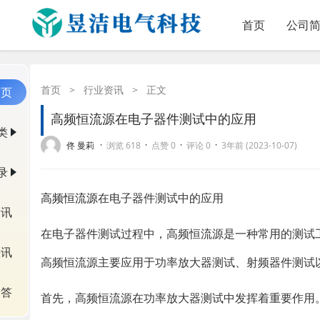
首页
公司
首页
>
行业资讯
>
正文
首页
高频恒流源在电子器件测试中的应用
类
·
·
·
·
佟 曼莉
浏览 618
点赞 0
评论 0
3年前 (2023-10-07)
录
高频恒流源
在电子器件测试中的应用
资讯
在电子器件测试过程中，高频恒流源是一种常用的测试
快讯
高频恒流源主要应用于功率放大器测试、射频器件测试
问答
首先，高频恒流源在功率放大器测试中发挥着重要作用